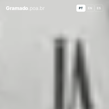
Gramado
.poa.br
PT
EN
ES