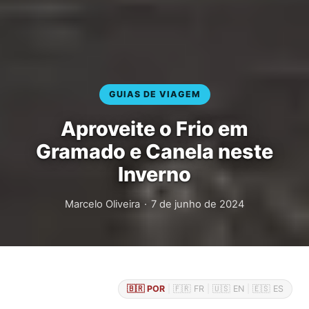
GUIAS DE VIAGEM
Aproveite o Frio em
Gramado e Canela neste
Inverno
Marcelo Oliveira
·
7 de junho de 2024
🇧🇷 POR
|
🇫🇷 FR
|
🇺🇸 EN
|
🇪🇸 ES