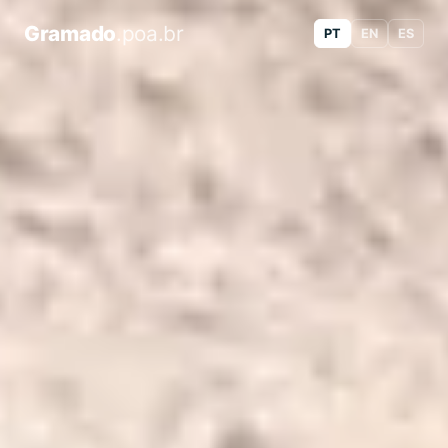
Gramado
.poa.br
PT
EN
ES