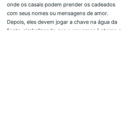
onde os casais podem prender os cadeados
com seus nomes ou mensagens de amor.
Depois, eles devem jogar a chave na água da
fonte, simbolizando que o seu amor é eterno e
não pode ser desfeito.
Para participar dessa tradição, você pode
comprar os cadeados nas lojinhas que ficam
em frente à fonte, por cerca de R$ 30,00. Você
também pode personalizar o seu cadeado,
escrevendo ou gravando o que quiser. O
importante é que o cadeado represente o seu
sentimento pelo seu parceiro ou parceira. Você
também pode registrar o momento com uma
foto, que vai ficar linda com a igreja ao fundo.