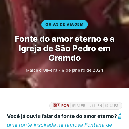
GUIAS DE VIAGEM
Fonte do amor eterno e a
Igreja de São Pedro em
Gramdo
Marcelo Oliveira
·
9 de janeiro de 2024
🇧🇷 POR
|
🇫🇷 FR
|
🇺🇸 EN
|
🇪🇸 ES
Você já ouviu falar da fonte do amor eterno?
É
uma fonte inspirada na famosa Fontana de