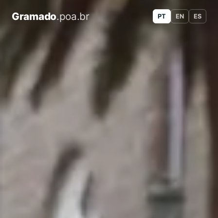
Gramado
.poa.br
PT
EN
ES